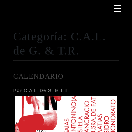
Categoría:
C.A.L.
de G. & T.R.
CALENDARIO
Por C.A.L. De G. & T.R.