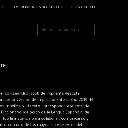
ES
IMPRIMIR ES RESISTIR
CONTACTO
Buscar
por:
ATE
ión con Leandro Jacob de Imprenta Rescate,
la cuarta versión de Impresionante el año 2019. El
pos móviles, y el texto corresponde a la entrada
l Diccionario Idelógico de la Lengua Española, de
el fue la instancia para colaborar, comunicarse y
unto con uno de los mayores referentes del